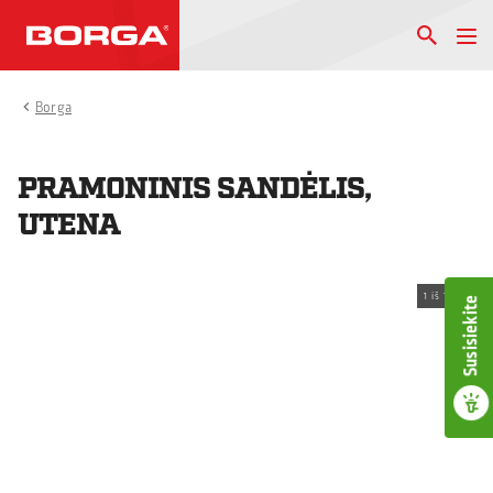
Borga
PRAMONINIS SANDĖLIS,
UTENA
1
iš
1
Susisiekite