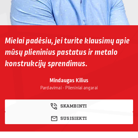
Mielai padėsiu, jei turite klausimų apie
mūsų plieninius pastatus ir metalo
konstrukcijų sprendimus.
Mindaugas Kilius
Pardavimai - Plieniniai angarai
SKAMBINTI
SUSISIEKTI