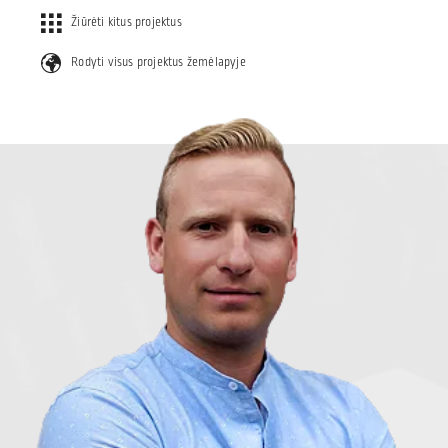
Žiūrėti kitus projektus
Rodyti visus projektus žemėlapyje