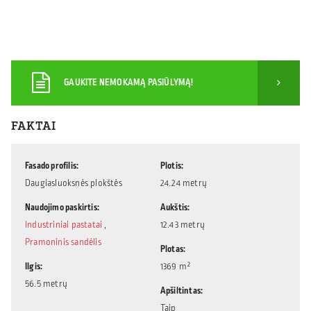
GAUKITE NEMOKAMĄ PASIŪLYMĄ!
FAKTAI
Fasado profilis
Plotis
Daugiasluoksnės plokštės
24.24 metrų
Naudojimo paskirtis
Aukštis
Industriniai pastatai
,
12.43 metrų
Pramoninis sandėlis
Plotas
Ilgis
1369 m²
56.5 metrų
Apšiltintas
Taip