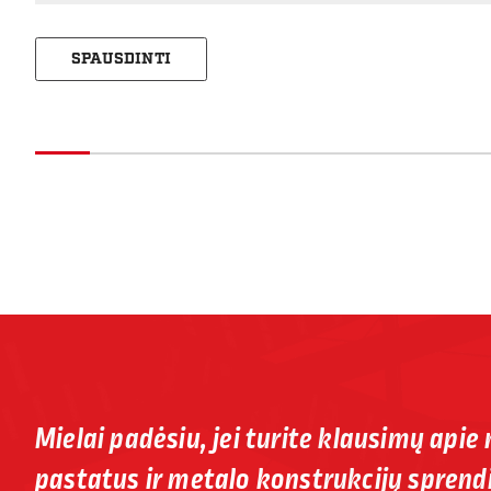
SPAUSDINTI
Mielai padėsiu, jei turite klausimų apie
pastatus ir metalo konstrukcijų sprend