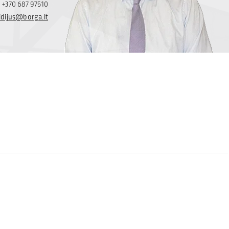
+370 687 97510
idijus@borga.lt