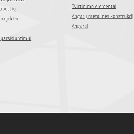
Tvirtinimo elementai
rūpesčių
Angarų metalinės konstrukci
projektai
Angarai
parsisiuntimui