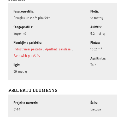
Fasado profilis
Plotis
Daugiasluoksnės plokštės
18 metrų
Stogo profilis
Aukštis
Super 40
5.2 metrų
Naudojimo paskirtis
Plotas
Industriniai pastatai
,
Apšiltinti sandėliai
,
1062 m²
Sandwich plokštės
Apšiltintas
Ilgis
Taip
59 metrų
PROJEKTO DUOMENYS
Projekto numeris
Šalis
6144
Lietuva