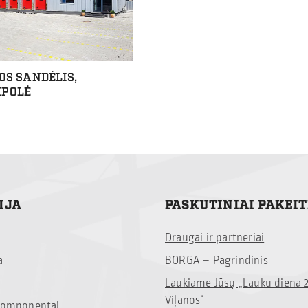
OS SANDĖLIS,
POLĖ
IJA
PASKUTINIAI PAKEI
Draugai ir partneriai
a
BORGA – Pagrindinis
Laukiame Jūsų „Lauku diena 
Viļānos“
 komponentai