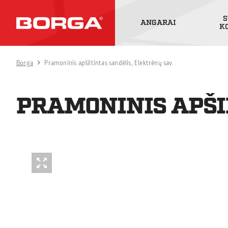
S
ANGARAI
K
Borga
Pramoninis apšiltintas sandėlis, Elektrėnų sav.
PRAMONINIS APŠI