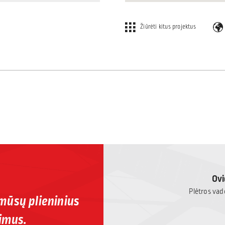
Žiūrėti kitus projektus
Ovi
Plėtros vado
 mūsų plieninius
imus.