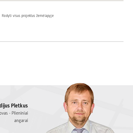
Rodyti visus projektus žemėlapyje
dijus Pletkus
vas - Plieniniai
angarai