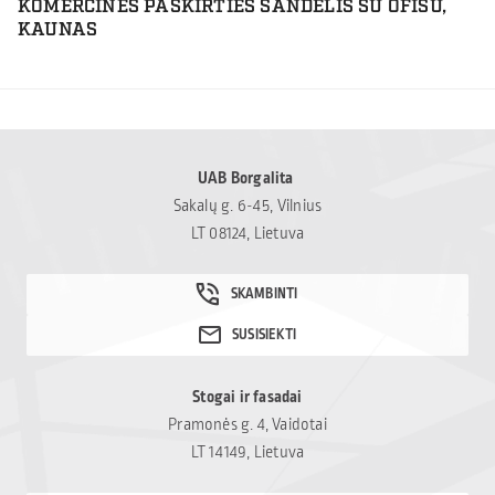
KOMERCINĖS PASKIRTIES SANDĖLIS SU OFISU,
KAUNAS
UAB Borgalita
Sakalų g. 6-45, Vilnius
LT 08124, Lietuva
Stogai ir fasadai
Pramonės g. 4, Vaidotai
LT 14149, Lietuva