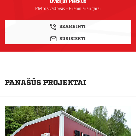
Ovidijus Pletkus
Plėtros vadovas - Plieniniai angarai
SKAMBINTI
SUSISIEKTI
PANAŠŪS PROJEKTAI