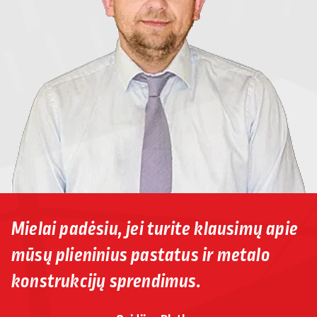
Mielai padėsiu, jei turite klausimų apie
mūsų plieninius pastatus ir metalo
konstrukcijų sprendimus.