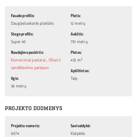
Fasado profilis
Plotis
Daugiasluoksnės plokštės
12 metrų
Stogo profilis
Aukštis
Super 40
7.91 metrų
Naudojimo paskirtis
Plotas
Komerciniai pastatai
,
Ofisai ir
432 m²
sandėliavimo patalpos
Apšiltintas
Ilgis
Taip
36 metrų
PROJEKTO DUOMENYS
Projekto numeris
Savivaldybė
6074
Klaipėda