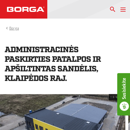
Borga
ADMINISTRACINĖS
PASKIRTIES PATALPOS IR
APŠILTINTAS SANDĖLIS,
KLAIPĖDOS RAJ.
Susisiekite
1
iš
12