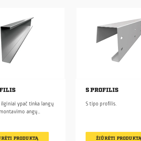
FILIS
S PROFILIS
 ilginiai ypač tinka langų
S tipo profilis.
 montavimo angų
mui.
ŪRĖTI PRODUKTĄ
ŽIŪRĖTI PRODUKT