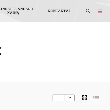
ŽINOKITE ANGARO
KONTAKTAI
KAINĄ
I
list
grid_view