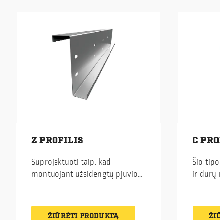
Z PROFILIS
C PRO
Suprojektuoti taip, kad
Šio tipo
montuojant užsidengtų pjūvio
ir durų
vietos.
formavi
ŽIŪRĖTI PRODUKTĄ
ŽI