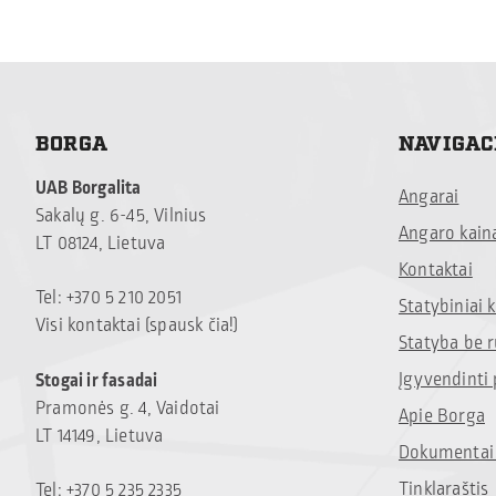
BORGA
NAVIGAC
UAB Borgalita
Angarai
Sakalų g. 6-45, Vilnius
Angaro kain
LT 08124, Lietuva
Kontaktai
Tel: +370 5 210 2051
Statybiniai
Visi kontaktai (spausk čia!)
Statyba be 
Įgyvendinti 
Stogai ir fasadai
Pramonės g. 4, Vaidotai
Apie Borga
LT 14149, Lietuva
Dokumentai 
Tinklaraštis
Tel: +370 5 235 2335