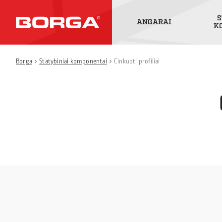
S
ANGARAI
K
Borga
Statybiniai komponentai
Cinkuoti profiliai
chevron_left
chevron_left