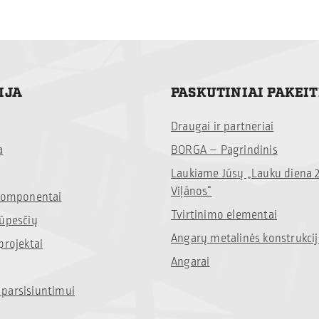
IJA
PASKUTINIAI PAKEI
Draugai ir partneriai
a
BORGA – Pagrindinis
Laukiame Jūsų „Lauku diena 
Viļānos“
 komponentai
Tvirtinimo elementai
rūpesčių
Angarų metalinės konstrukci
projektai
Angarai
parsisiuntimui