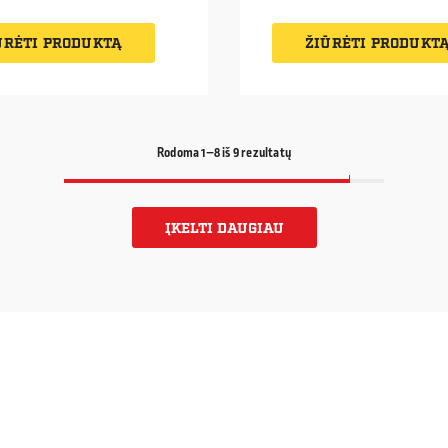
ŪRĖTI PRODUKTĄ
ŽIŪRĖTI PRODUKT
Rodoma 1–
8
iš 9 rezultatų
ĮKELTI DAUGIAU