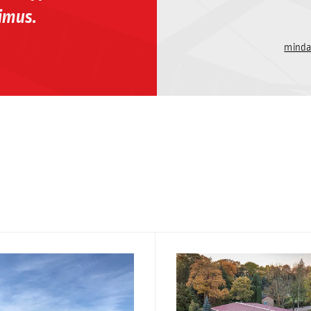
imus.
minda