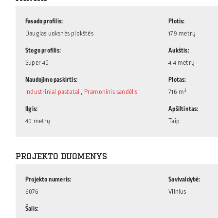
Fasado profilis
Plotis
Daugiasluoksnės plokštės
17.9 metrų
Stogo profilis
Aukštis
Super 40
4.4 metrų
Naudojimo paskirtis
Plotas
Industriniai pastatai
,
Pramoninis sandėlis
716 m²
Ilgis
Apšiltintas
40 metrų
Taip
PROJEKTO DUOMENYS
Projekto numeris
Savivaldybė
6076
Vilnius
Šalis