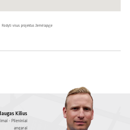
Rodyti visus projektus žemėlapyje
augas Kilius
mai - Plieniniai
angarai