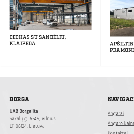
CECHAS SU SANDĖLIU,
KLAIPĖDA
APŠILTI
PRAMONEI
BORGA
NAVIGAC
UAB Borgalita
Angarai
Sakalų g. 6-45, Vilnius
Angaro kain
LT 08124, Lietuva
Kontaktai