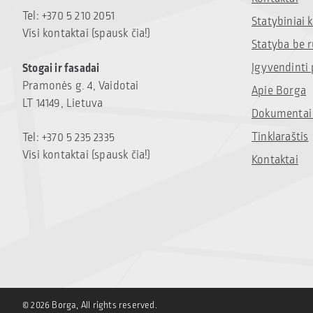
Tel: +370 5 210 2051
Statybiniai
Visi kontaktai (spausk čia!)
Statyba be 
Įgyvendinti 
Stogai ir fasadai
Pramonės g. 4, Vaidotai
Apie Borga
LT 14149, Lietuva
Dokumentai 
Tinklaraštis
Tel: +370 5 235 2335
Visi kontaktai (spausk čia!)
Kontaktai
© 2026 Borga, All rights reserved.