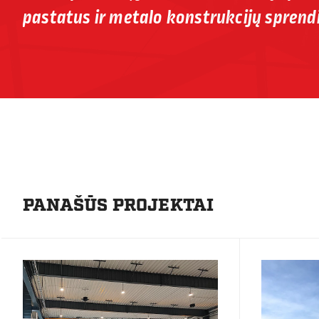
pastatus ir metalo konstrukcijų sprend
PANAŠŪS PROJEKTAI