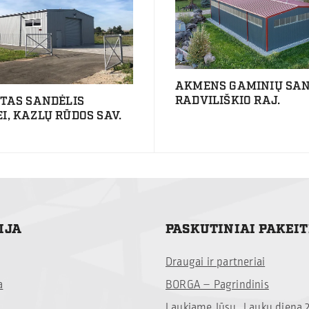
AKMENS GAMINIŲ SAN
RADVILIŠKIO RAJ.
NTAS SANDĖLIS
, KAZLŲ RŪDOS SAV.
IJA
PASKUTINIAI PAKEI
Draugai ir partneriai
a
BORGA – Pagrindinis
Laukiame Jūsų „Lauku diena 