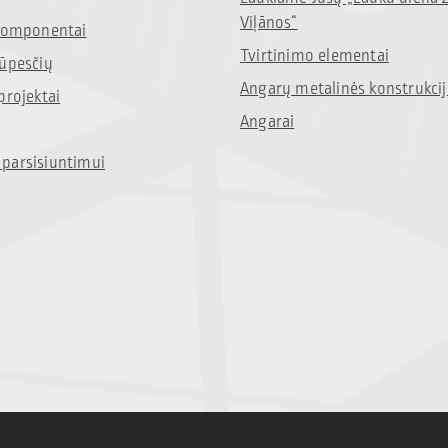
Viļānos“
 komponentai
Tvirtinimo elementai
rūpesčių
Angarų metalinės konstrukci
projektai
Angarai
parsisiuntimui