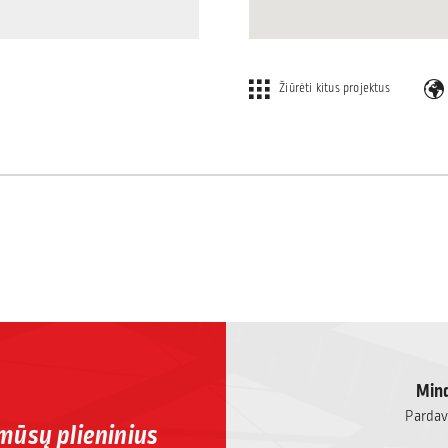
Žiūrėti kitus projektus
Mind
Pardavi
 mūsų plieninius