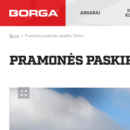
S
ANGARAI
K
Borga
Pramonės paskirties sandėlis, Vilnius
PRAMONĖS PASKIR