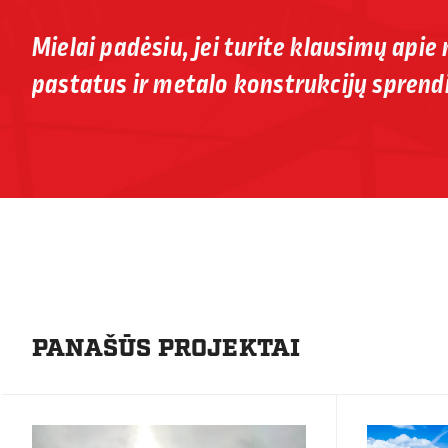
Mielai padėsiu, jei turite klausimų apie
pastatus ir metalo konstrukcijų sprend
PANAŠŪS PROJEKTAI