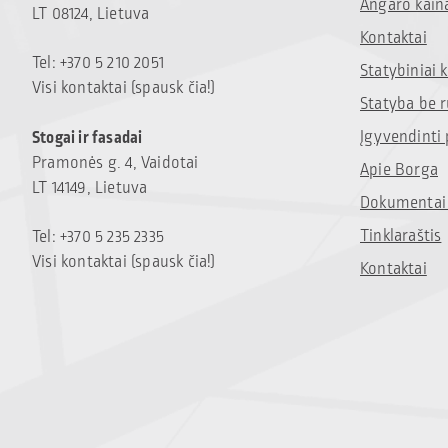
Angaro kain
LT 08124, Lietuva
Kontaktai
Tel: +370 5 210 2051
Statybiniai
Visi kontaktai (spausk čia!)
Statyba be 
Įgyvendinti 
Stogai ir fasadai
Pramonės g. 4, Vaidotai
Apie Borga
LT 14149, Lietuva
Dokumentai 
Tinklaraštis
Tel: +370 5 235 2335
Visi kontaktai (spausk čia!)
Kontaktai