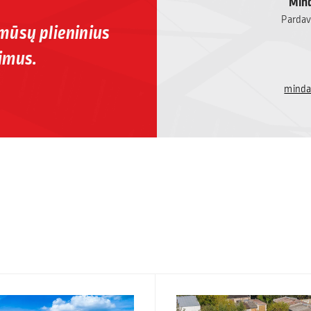
Mind
Pardavi
 mūsų plieninius
imus.
minda