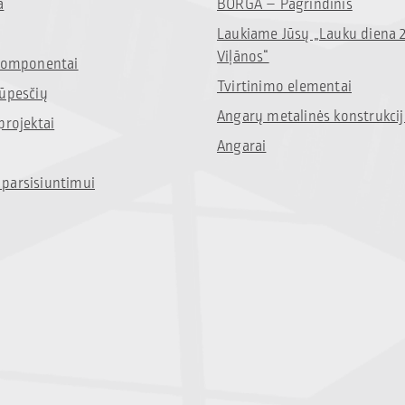
a
BORGA – Pagrindinis
Laukiame Jūsų „Lauku diena 
Viļānos“
 komponentai
Tvirtinimo elementai
rūpesčių
Angarų metalinės konstrukci
projektai
Angarai
parsisiuntimui