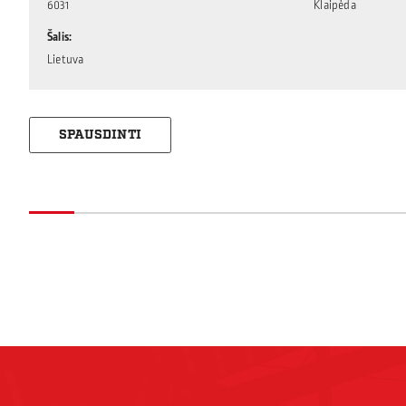
6031
Klaipėda
Šalis
Lietuva
SPAUSDINTI