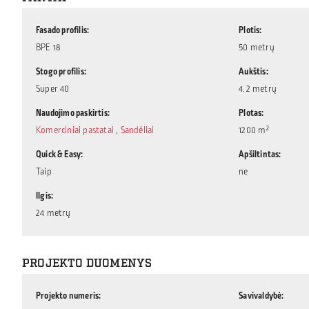
Fasado profilis
Plotis
BPE 18
50 metrų
Stogo profilis
Aukštis
Super 40
4.2 metrų
Naudojimo paskirtis
Plotas
Komerciniai pastatai
,
Sandėliai
1200 m²
Quick & Easy
Apšiltintas
Taip
ne
Ilgis
24 metrų
PROJEKTO DUOMENYS
Projekto numeris
Savivaldybė