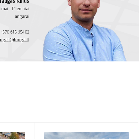
augas Kilius
mai - Plieniniai
angarai
+370 615 65402
ugas@borga.lt